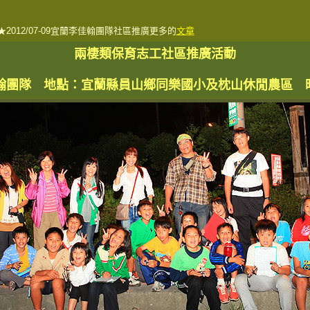
★2012/07-09宜蘭李佳翰團隊社區推廣更多的
文章
兩棲類保育志工社區推廣活動
隊 地點：宜蘭縣員山鄉同樂國小及枕山休閒農區 時間：9/1