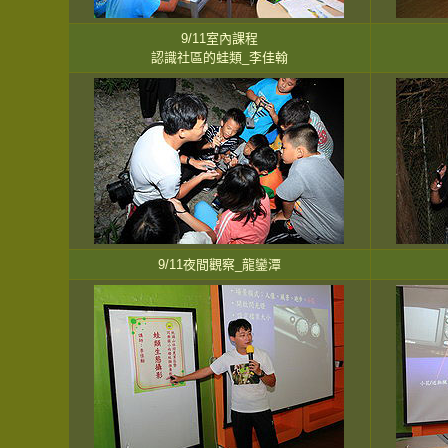
9/11室內課程
認識社區的蛙類_李佳翰
9/11夜間觀察_龍鑾潭