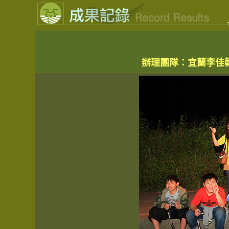
辦理團隊：宜蘭李佳翰團