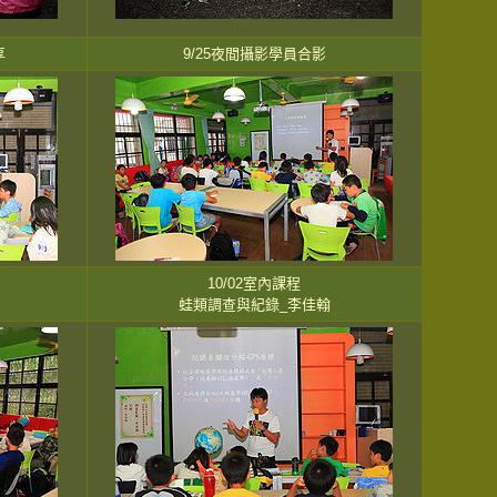
享
9/25夜間攝影學員合影
10/02室內課程
蛙類調查與紀錄_李佳翰