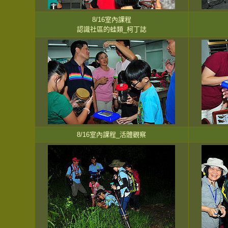
8/16室內課程
認識社區的蛙類_柯丁誌
8/16室內課程_活體觀察