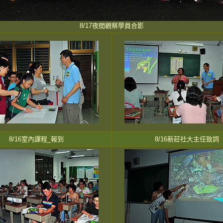
8/17夜間觀察學員合影
8/16室內課程_報到
8/16新莊社大主任致詞