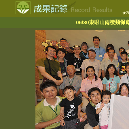
★2
06/30東眼山兩棲類