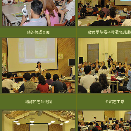
聽的很認真喔
數位學院種子教師培訓課
楊懿如老師致詞
介紹志工隊