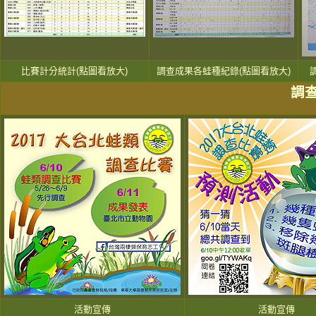
比賽計分統計(點圖看放大)
調查成果各蛙種紀錄(點圖看放大)
調
活動宣傳
活動宣傳