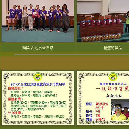
頒獎-古池水音團隊
豐盛的獎品