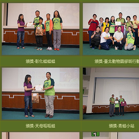
頒獎-彰化蛙蛙蛙
頒獎-臺北動物園卻斑行
頒獎-天母呱呱蛙
頒獎-青蛙小站